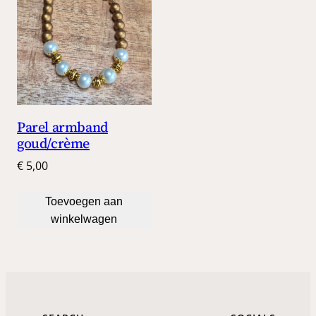
Parel armband
goud/crème
€
5,00
Toevoegen aan
winkelwagen