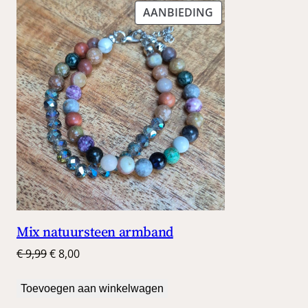
PRODUCT
AANBIEDING
IN
DE
UITVERKOOP
Mix natuursteen armband
Oorspronkelijke
Huidige
€
9,99
€
8,00
prijs
prijs
was:
is:
Toevoegen aan winkelwagen
€ 9,99.
€ 8,00.