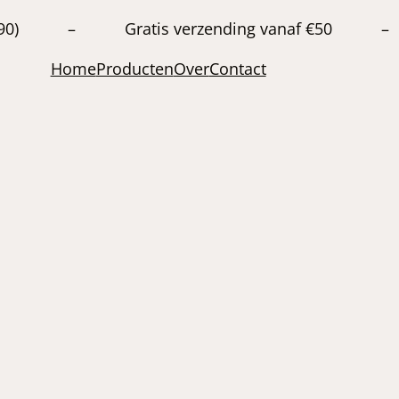
20663890) – Gratis verzending vanaf €50 –
Home
Producten
Over
Contact