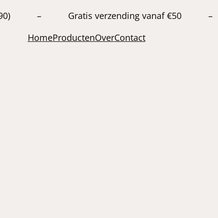
20663890) – Gratis verzending vanaf €50 –
Home
Producten
Over
Contact