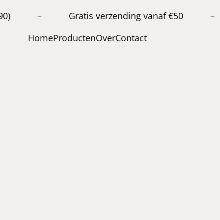
20663890) – Gratis verzending vanaf €50 –
Home
Producten
Over
Contact