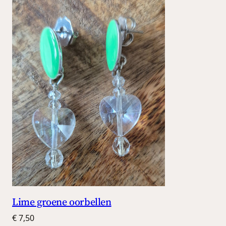
Lime groene oorbellen
€
7,50