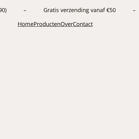
20663890) – Gratis verzending vanaf €50 –
Home
Producten
Over
Contact