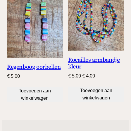
DE
UITV
Rocailles armbandje
kleur
Regenboog oorbellen
Oorspronkelijke
Huidige
€
5,00
€
4,00
€
5,00
prijs
prijs
was:
is:
Toevoegen aan
Toevoegen aan
€ 5,00.
€ 4,00.
winkelwagen
winkelwagen