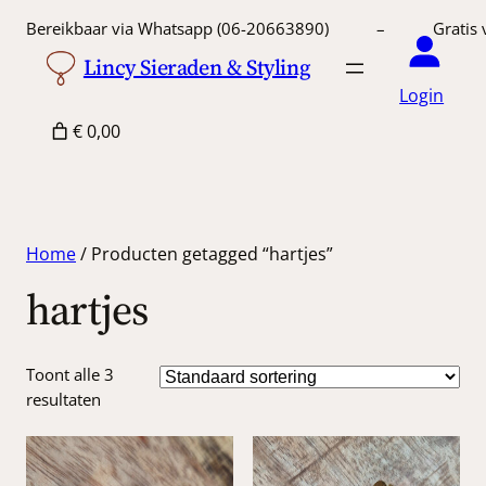
Bereikbaar via Whatsapp (06-20663890) – Gratis 
Lincy Sieraden & Styling
Login
€ 0,00
Home
/ Producten getagged “hartjes”
hartjes
Toont alle 3
resultaten