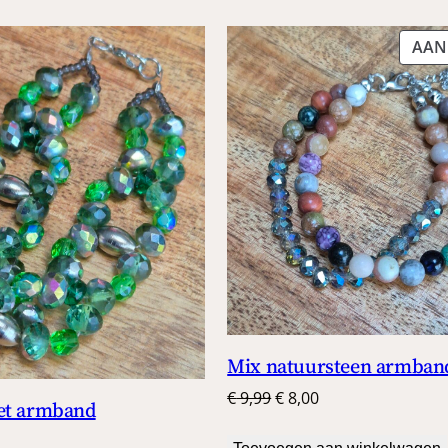
AAN
Mix natuursteen armban
Oorspronkelijke
Huidige
€
9,99
€
8,00
et armband
prijs
prijs
was:
is: