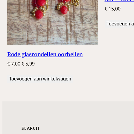
€
15,00
Toevoegen a
Rode glasrondellen oorbellen
Oorspronkelijke
Huidige
€
7,00
€
5,99
prijs
prijs
was:
is:
Toevoegen aan winkelwagen
€ 7,00.
€ 5,99.
SEARCH