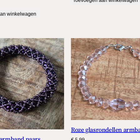
Toevoegen aan winkelwagen
€ 9,99.
€ 8,00.
an winkelwagen
Roze glasrondellen armb
r armband paars
€
5,99