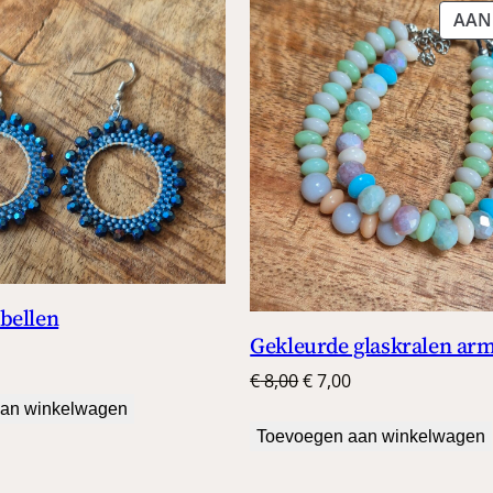
AAN
bellen
Gekleurde glaskralen ar
Oorspronkelijke
Huidige
€
8,00
€
7,00
prijs
prijs
an winkelwagen
was:
is:
Toevoegen aan winkelwagen
€ 8,00.
€ 7,00.