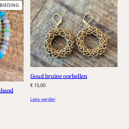
PRODUCT
BIEDING
IN
DE
UITVERKOOP
Goud bruine oorbellen
€
15,00
mband
Lees verder