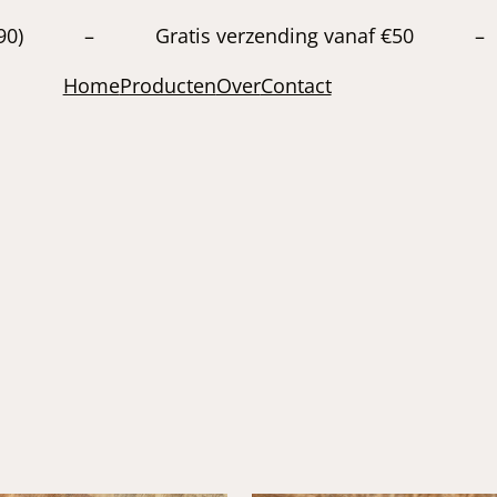
20663890) – Gratis verzending vanaf €50 –
Home
Producten
Over
Contact