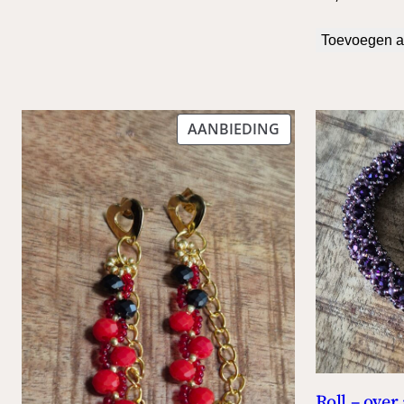
Toevoegen a
PRODUCT
AANBIEDING
IN
DE
UITVERKOOP
Roll – ove