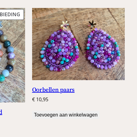
PRODUCT
BIEDING
IN
DE
UITVERKOOP
Oorbellen paars
€
10,95
d
Toevoegen aan winkelwagen