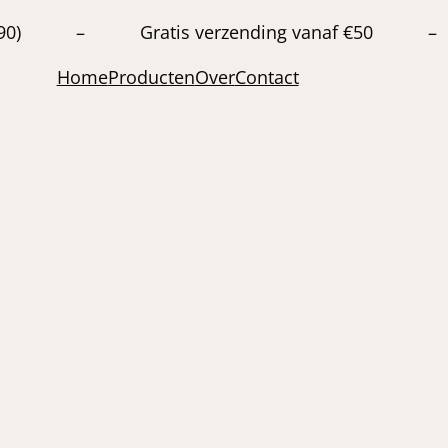
20663890) – Gratis verzending vanaf €50 –
Home
Producten
Over
Contact