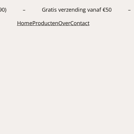
20663890) – Gratis verzending vanaf €50 –
Home
Producten
Over
Contact