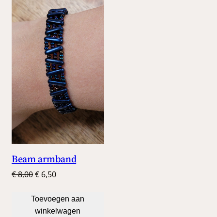
DE
UITVERKOOP
Beam armband
Oorspronkelijke
Huidige
€
8,00
€
6,50
prijs
prijs
was:
is:
Toevoegen aan
€ 8,00.
€ 6,50.
winkelwagen