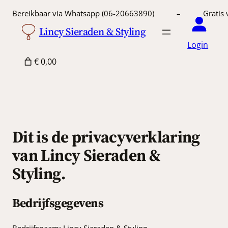
Ga
Bereikbaar via Whatsapp (06-20663890) – Gratis 
naar
Lincy Sieraden & Styling
de
Login
inhoud
€ 0,00
Dit is de privacyverklaring
van Lincy Sieraden &
Styling.
Bedrijfsgegevens
Bedrijfsnaam: Lincy Sieraden & Styling